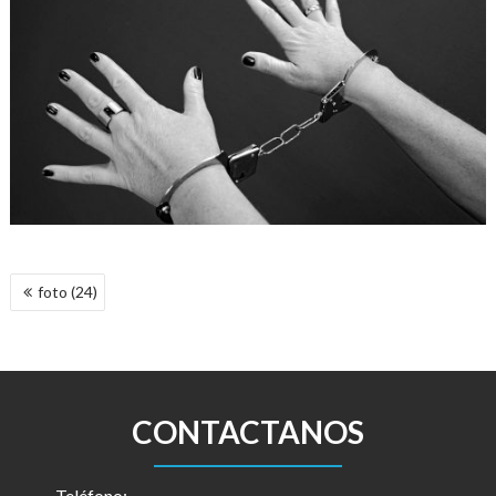
NAVEGACIÓN
foto (24)
DE
ENTRADAS
CONTACTANOS
Teléfono: