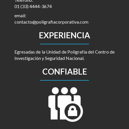
01 (33) 4444-3674
email:
contacto@poligrafiacorporativa.com
EXPERIENCIA
Egresadas de la Unidad de Poligrafía del Centro de
Investigación y Seguridad Nacional.
CONFIABLE