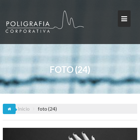
Saltar
contenido
FOTO (24)
Inicio
foto (24)