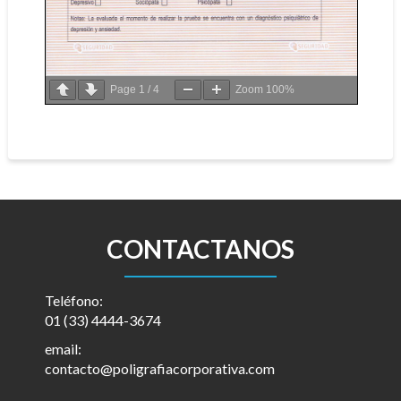
Page
1
/
4
Zoom
100%
CONTACTANOS
Teléfono:
01 (33) 4444-3674
email:
contacto@poligrafiacorporativa.com